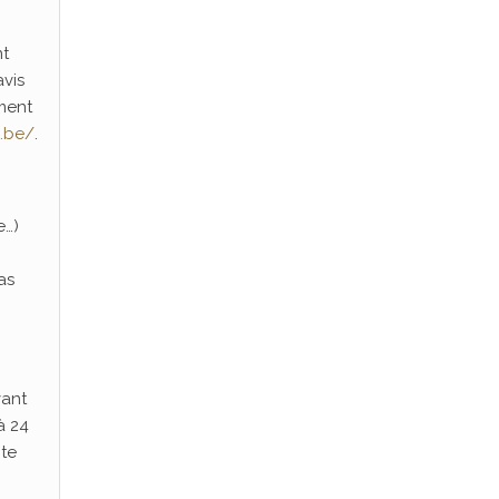
nt
avis
ment
.be/
.
e…)
as
vant
à 24
nte