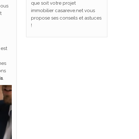
que soit votre projet
nous
immobilier casareve.net vous
t
propose ses conseils et astuces
!
 est
:
nes
ons
is
.