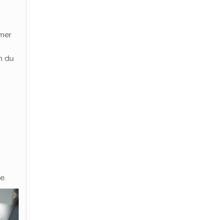
rmer
n du
e.